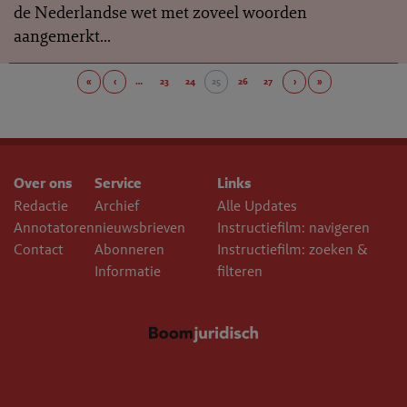
de Nederlandse wet met zoveel woorden
aangemerkt...
«
‹
…
23
24
25
26
27
›
»
Over ons
Service
Links
Redactie
Archief
Alle Updates
Annotatoren
nieuwsbrieven
Instructiefilm: navigeren
Contact
Abonneren
Instructiefilm: zoeken &
Informatie
filteren