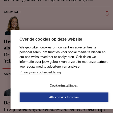
annotatie
Over de cookies op deze website
Het BBA dient publiek doel en geldt nog immer
als voorrangsregel
We gebruiken cookies om content en advertenties te
personaliseren, om functies voor social media te bieden en
De Hoge Raad spreekt zich in dit arrest uit over de
om ons websiteverkeer te analyseren. Ook delen we
‘reikwijdteregel’ van het BBA, op grond...
informatie over jouw gebruik van onze site met onze partners
voor social media, adverteren en analyse.
Privacy- en cookieverklaring
annotatie
Cookie-instellingen
Alle cookies toestaan
De Rhythm & Blues van het BBA
In zijn boek
Rhythm & Blues van het recht
beschrijft