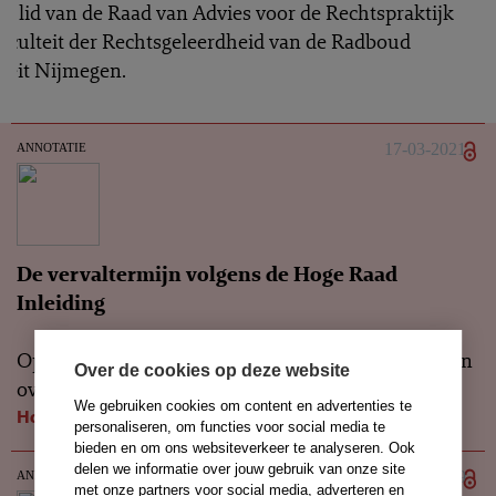
n lid van de Raad van Advies voor de Rechtspraktijk
aculteit der Rechtsgeleerdheid van de Radboud
teit Nijmegen.
annotatie
17-03-2021
De vervaltermijn volgens de Hoge Raad
Inleiding
Op 5 februari 2021 heeft de Hoge Raad zich gebogen
Over de cookies op deze website
over de vraag wanneer de...
We gebruiken cookies om content en advertenties te
Hoge Raad
, 05-02-2021
personaliseren, om functies voor social media te
bieden en om ons websiteverkeer te analyseren. Ook
delen we informatie over jouw gebruik van onze site
annotatie
03-12-2019
met onze partners voor social media, adverteren en