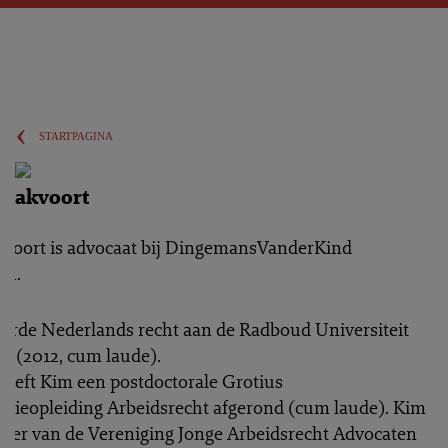
‹
startpagina
 Hakvoort
voort is advocaat bij DingemansVanderKind
en.
eerde Nederlands recht aan de Radboud Universiteit
n (2012, cum laude).
heeft Kim een postdoctorale Grotius
satieopleiding Arbeidsrecht afgerond (cum laude). Kim
itter van de Vereniging Jonge Arbeidsrecht Advocaten