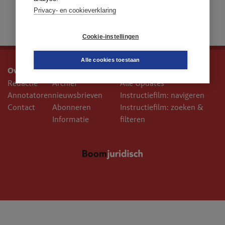
Privacy- en cookieverklaring
Cookie-instellingen
Alle cookies toestaan
Over ons
Service
Links
Redactie
Archief
Alle Updates
Annotatoren
nieuwsbrieven
Instructiefilm: navigeren
Contact
Abonneren
Instructiefilm: zoeken &
Informatie
filteren