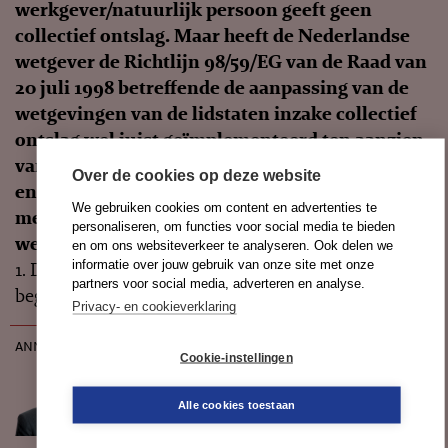
werkgever/natuurlijk persoon geeft geen
collectief ontslag. Maar heeft de Nederlandse
wetgever de Richtlijn 98/59/EG van de Raad van
20 juli 1998 betreffende de aanpassing van de
wetgevingen van de lidstaten inzake collectief
ontslag wel juist geïmplementeerd ten aanzien
van de ontbinding van de arbeidsovereenkomst
Over de cookies op deze website
en de beíindiging van de arbeidsovereenkomst
We gebruiken cookies om content en advertenties te
met wederzijds goedvinden op initiatief van de
personaliseren, om functies voor social media te bieden
werkgever?
en om ons websiteverkeer te analyseren. Ook delen we
informatie over jouw gebruik van onze site met onze
1. Deze uitspraak geeft (iets) nader inzicht in de
partners voor social media, adverteren en analyse.
begrippen ‘collectief ontslag’ en ‘...
Privacy- en cookieverklaring
annotatie
Cookie-instellingen
Alle cookies toestaan