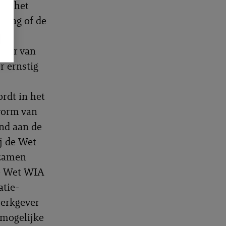
dat het
vraag of de
e-
ader van
r ernstig
rdt in het
vorm van
nd aan de
ij de Wet
tzamen
de Wet WIA
atie-
werkgever
 mogelijke