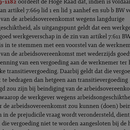
9-1182
oordeelt de Hoge Raad dat, indien is voldaa
an artikel 7:669 lid 1 en lid 3 aanhef en sub b BW 
 van de arbeidsovereenkomst wegens langdurige
eschiktheid, als uitgangspunt geldt dat een werkg
goed werkgeverschap in de zin van artikel 7:611 BW
s in te stemmen met een voorstel van de werknem
 van de arbeidsovereenkomst met wederzijds goed
enning van een vergoeding aan de werknemer ter 
ke transitievergoeding. Daarbij geldt dat die vergo
 te bedragen dan hetgeen aan transitievergoeding
gd zou zijn bij beindiging van de arbeidsovereenk
 waarop de werkgever wegens arbeidsongeschikthe
 de arbeidsovereenkomst zou kunnen (doen) bein
 in de prejudicile vraag wordt verondersteld, dient
 die vergoeding niet te worden aangesloten bij de 