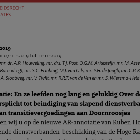
2019
n 07-11-2019 tot 11-11-2019
 mr. dr. A.R. Houweling, mr. drs. T.J. Post, O.G.M. Arkesteijn, mr. M. As
Barendregt, mr. S.C. Frinking, M.J. van Gils, mr. P.H. de Jongh, mr. C.P. Kui
.A. Slootweg, mr. V. Twilt, mr. R.R.T. van de Ven en mr. S. Wiersma-Helal
tie: En ze leefden nog lang en gelukkig Over d
splicht tot beindiging van slapend dienstverb
van transitievergoedingen aan Doornroosjes
zen wij u op de nieuwe AR-annotatie van Ruben H
pende dienstverbanden-beschikking van de Hoge Ra