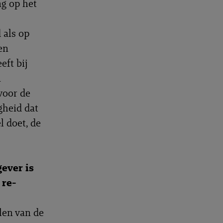
ng op het
 als op
en
ft bij
n
voor de
gheid dat
 doet, de
ever is
 re-
len van de