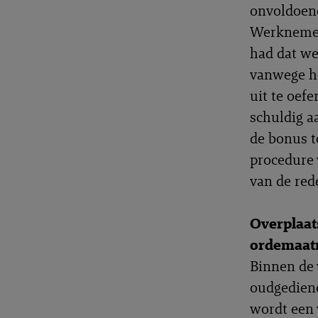
onvoldoend
Werknemer 
had dat we
vanwege he
uit te oef
schuldig a
de bonus t
procedure 
van de rede
Overplaat
ordemaat
Binnen de 
oudgediend
wordt een 