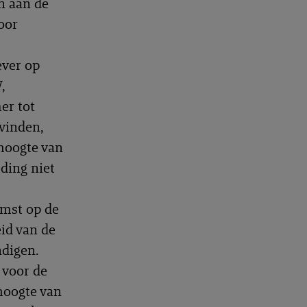
n aan de
voor
ever op
,
er tot
vinden,
hoogte van
eding niet
omst op de
id van de
digen.
 voor de
hoogte van