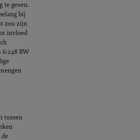
 te geven.
belang bij
t zou zijn
or invloed
ich
n 6:248 BW
dige
 brengen
.
n tussen
reken
 de