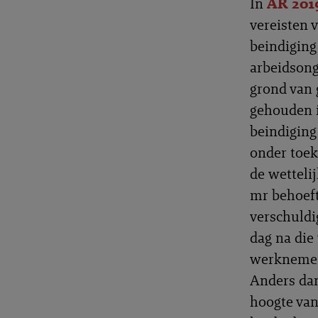
In
AR 201
vereisten v
beindiging
arbeidsong
grond van 
gehouden i
beindiging
onder toek
de wettelij
mr behoeft
verschuldi
dag na die
werknemer
Anders dan
hoogte van