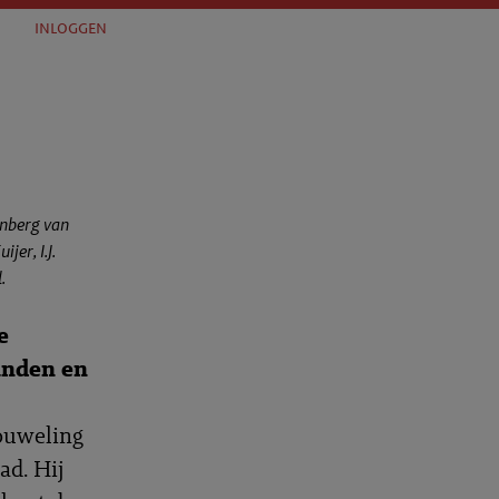
inloggen
senberg van
jer, I.J.
.
e
anden en
ouweling
ad. Hij