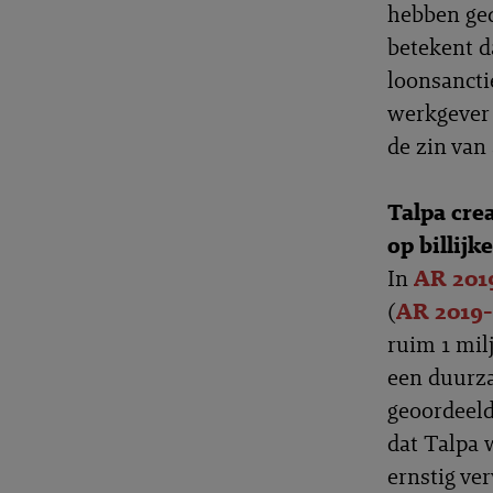
hebben ged
betekent d
loonsancti
werkgever 
de zin van 
Talpa cre
op billijk
In
AR 201
(
AR 2019-
ruim 1 mil
een duurza
geoordeeld
dat Talpa 
ernstig ve