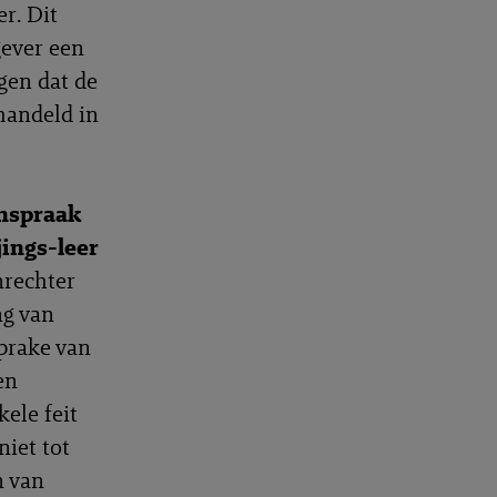
r. Dit
ever een
gen dat de
handeld in
anspraak
jings-leer
nrechter
ng van
sprake van
en
ele feit
niet tot
n van