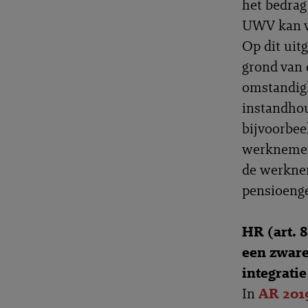
het bedrag
UWV kan v
Op dit uit
grond van 
omstandigh
instandhou
bijvoorbee
werknemer.
de werknem
pensioenger
HR (art. 
een zware
integratie
In
AR 201