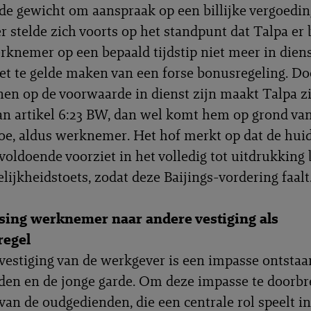
e gewicht om aanspraak op een billijke vergoeding
stelde zich voorts op het standpunt dat Talpa er 
rknemer op een bepaald tijdstip niet meer in diens
t te gelde maken van een forse bonusregeling. Do
enen op de voorwaarde in dienst zijn maakt Talpa z
an artikel 6:23 BW, dan wel komt hem op grond va
oe, aldus werknemer. Het hof merkt op dat de hui
voldoende voorziet in het volledig tot uitdrukking
lijkheidstoets, zodat deze Baijings-vordering faalt
sing werknemer naar andere vestiging als
regel
vestiging van de werkgever is een impasse ontstaa
en en de jonge garde. Om deze impasse te doorb
van de oudgedienden, die een centrale rol speelt in