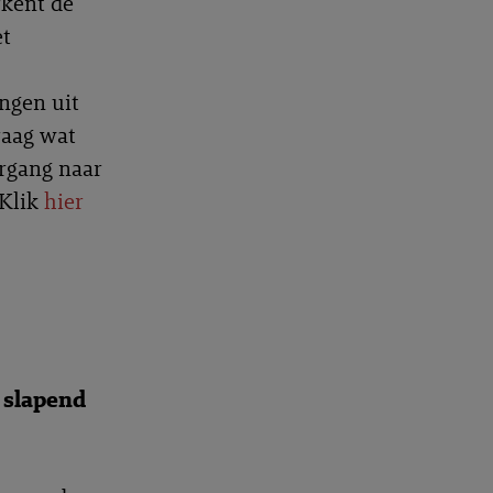
rkent de
et
ingen uit
raag wat
rgang naar
 Klik
hier
 slapend