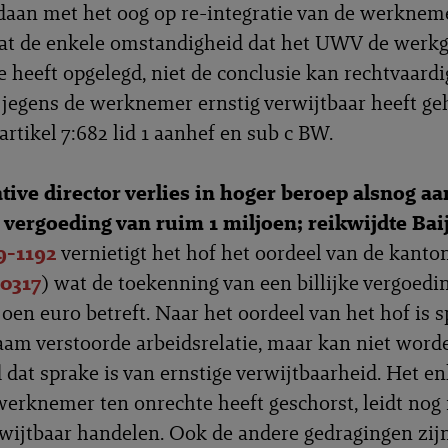
aan met het oog op re-integratie van de werkneme
at de enkele omstandigheid dat het UWV de werkg
e heeft opgelegd, niet de conclusie kan rechtvaardi
jegens de werknemer ernstig verwijtbaar heeft ge
artikel 7:682 lid 1 aanhef en sub c BW.
ative director verlies in hoger beroep alsnog a
e vergoeding van ruim 1 miljoen; reikwijdte Bai
9-1192
vernietigt het hof het oordeel van de kanto
0317
) wat de toekenning van een billijke vergoedi
joen euro betreft. Naar het oordeel van het hof is 
am verstoorde arbeidsrelatie, maar kan niet word
 dat sprake is van ernstige verwijtbaarheid. Het enk
werknemer ten onrechte heeft geschorst, leidt nog 
rwijtbaar handelen. Ook de andere gedragingen zij