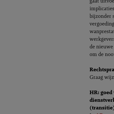
gaat uitvo
implicatie
bijzonder s
vergoeding
wanprestat
werkgever
de nieuwe 
om de noot
Rechtspr
Graag wijz
HR: goed 
dienstver
(transiti