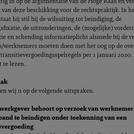
erig in op de argumentatie van de Hoge Raad en ve
s van deze beschikking voor de rechtspraktijk. In h
taat hij stil bij de wilsuiting tot beindiging, de
sfixatie, de uitzonderingen, de (mogelijke) vorder
ie en schending informatieplicht alsmede bij de v
s/werknemers moeten doen met het oog op de ove
transitievergoedingsspelregels per 1 januari 2020.
 te lezen.
aak
en wij u op de volgende uitspraken.
werkgever behoort op verzoek van werknemer
band te beindigen onder toekenning van een
e)vergoeding