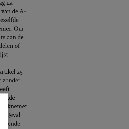
lag na
 van de A-
dezelfde
nemer. Om
hts aan de
delen of
ijst
rtikel 25
r zonder
eeft
doende
e werknemer
et geval
kkelende