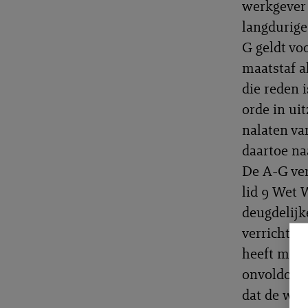
werkgever 
langdurige
G geldt vo
maatstaf a
die reden 
orde in ui
nalaten va
daartoe n
De A-G ver
lid 9 Wet 
deugdelijk
verricht. 
heeft meeg
onvoldoend
dat de wer