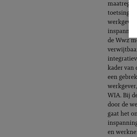
maatregele
toetsingsk
werkgever 
inspanning
de Wwz moe
verwijtbaa
integratie
kader van 
een gebrek
werkgever,
WIA. Bij d
door de we
gaat het o
inspanning
en werknem