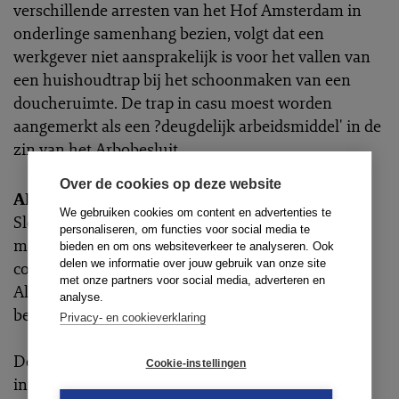
verschillende arresten van het Hof Amsterdam in
onderlinge samenhang bezien, volgt dat een
werkgever niet aansprakelijk is voor het vallen van
een huishoudtrap bij het schoonmaken van een
doucheruimte. De trap in casu moest worden
aangemerkt als een ?deugdelijk arbeidsmiddel' in de
zin van het Arbobesluit.
Over de cookies op deze website
AR Poll
We gebruiken cookies om content en advertenties te
Slechts een kleine meerderheid (52%) is het eens
personaliseren, om functies voor social media te
met de stelling: ?Het aanvaarden van niet-
bieden en om ons websiteverkeer te analyseren. Ook
delen we informatie over jouw gebruik van onze site
contractuele werkgever als vervreemder in het
met onze partners voor social media, adverteren en
Albron-arrest zal tot vergaande oprekking van het
analyse.
bereik van titel 7.10 BW leiden.'
Privacy- en cookieverklaring
De nieuwe stelling luidt: ?Ik denk dat het
Cookie-instellingen
initiatiefwetsvoorstel van D66 tot modernisering