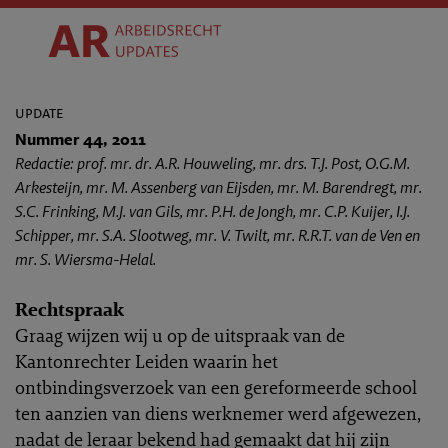
update
Nummer 44, 2011
Redactie: prof. mr. dr. A.R. Houweling, mr. drs. T.J. Post, O.G.M.
Arkesteijn, mr. M. Assenberg van Eijsden, mr. M. Barendregt, mr.
S.C. Frinking, M.J. van Gils, mr. P.H. de Jongh, mr. C.P. Kuijer, I.J.
Schipper, mr. S.A. Slootweg, mr. V. Twilt, mr. R.R.T. van de Ven en
mr. S. Wiersma-Helal.
Rechtspraak
Graag wijzen wij u op de uitspraak van de
Kantonrechter Leiden waarin het
ontbindingsverzoek van een gereformeerde school
ten aanzien van diens werknemer werd afgewezen,
nadat de leraar bekend had gemaakt dat hij zijn