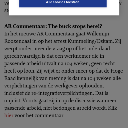
van het ontslagrecht wet zal worden.' Breng
hier
uw
Alle cookies toestaan
stem uit.
AR Commentaar: The buck stops here!?
In het nieuwe AR Commentaar gaat Willemijn
Roozendaal in op het arrest Kummeling/Oskam. Zij
werpt onder meer de vraag op of het inderdaad
gerechtvaardigd is dat een werknemer die in
passende arbeid uitvalt na 104 weken, geen recht
heeft op loon. Zij wijst er onder meer op dat de Hoge
Raad kennelijk van mening is dat na 104 weken alle
verplichtingen van de werkgever ophouden,
inclusief de re-integratieverplichtingen. Dat is
onjuist. Voorts gaat zij in op de discussie wanneer
passende arbeid, niet bedongen arbeid wordt. Klik
hier
voor het commentaar.