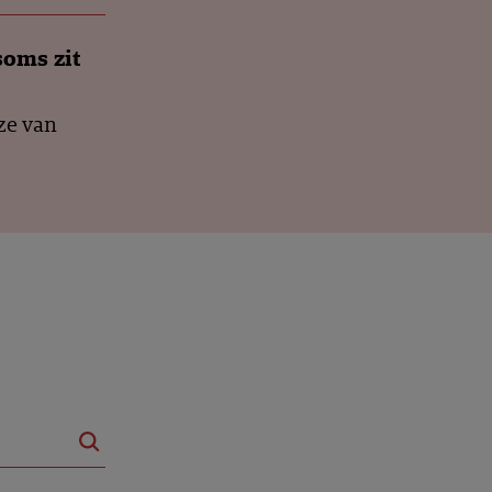
soms zit
ze van