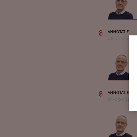
annotatie
08-01-2020
annotatie
22-05-2018