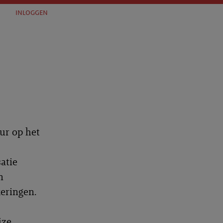
inloggen
eur op het
atie
n
eringen.
jze