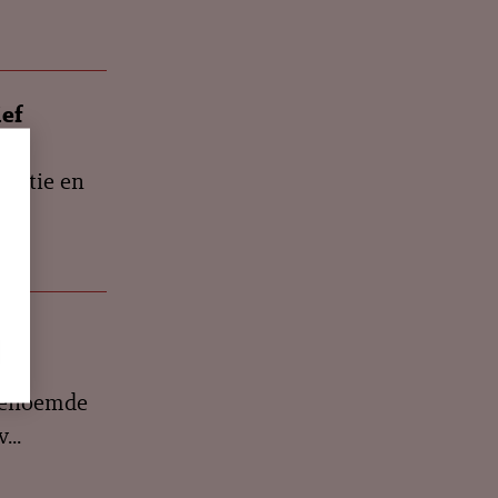
ief
satie en
,
...
n 3
ngenoemde
...