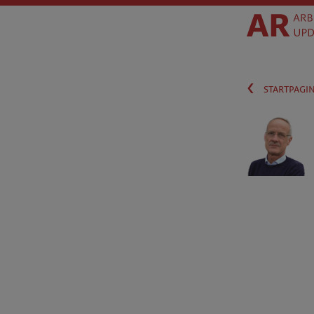
‹
startpagi