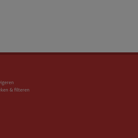
vigeren
eken & filteren