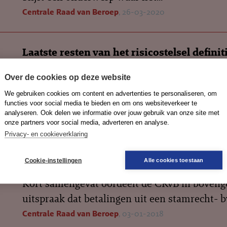
Centrale Raad van Beroep
, 26-03-2020
Laatste resten van het risicostelsel definit
verlaten?
Over de cookies op deze website
Met de inwerkingtreding van de Wet Harmoni
We gebruiken cookies om content en advertenties te personaliseren, om
vereenvoudiging socialezekerheidswetgeving
functies voor social media te bieden en om ons websiteverkeer te
Centrale Raad van Beroep
, 21-08-2019
analyseren. Ook delen we informatie over jouw gebruik van onze site met
onze partners voor social media, adverteren en analyse.
Privacy- en cookieverklaring
Annotatie bij de uitspraak van de CRvB va
Cookie-instellingen
Alle cookies toestaan
januari 2018, ECLI:NL:CRVB:2018:50
Kort samengevat oordeelt de CRvB in bove
uitspraak dat betalingen uit een stamrecht- bv
Centrale Raad van Beroep
, 03-01-2018