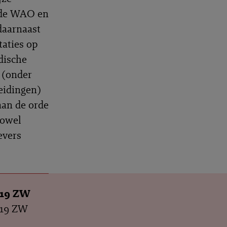
 de WAO en
daarnaast
taties op
dische
t (onder
eidingen)
aan de orde
zowel
evers
l 19 ZW
l 19 ZW