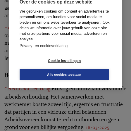
als publiekrechtelijk lichaam kan worden
Over de cookies op deze website
aangemerkt als arbeidsovereenkomst. Reikwijdte
We gebruiken cookies om content en advertenties te
artikel 7:615 (oud) BW.
28-03-2025
personaliseren, om functies voor social media te
bieden en om ons websiteverkeer te analyseren. Ook
Werkgever niet aansprakelijk voor burn-
Hoge Raad
delen we informatie over jouw gebruik van onze site
met onze partners voor social media, adverteren en
out werkneemster na stevige zakelijke
analyse.
meningsverschillen in de rapportagelijn. Uitleg
Privacy- en cookieverklaring
arbeidsrechtelijke omkeringsregel bij psychisch
letsel.
28-03-2025
Cookie-instellingen
Hof
Alle cookies toestaan
Ernstig en duurzaam verstoorde
Gerechtshof Den Haag
arbeidsverhouding. Het samenwerken met
werknemer kostte zoveel tijd, ergernis en frustratie
dat partijen in een vicieuze cirkel belandden.
Arbeidsovereenkomst terecht ontbonden en geen
grond voor een billijke vergoeding.
18-03-2025