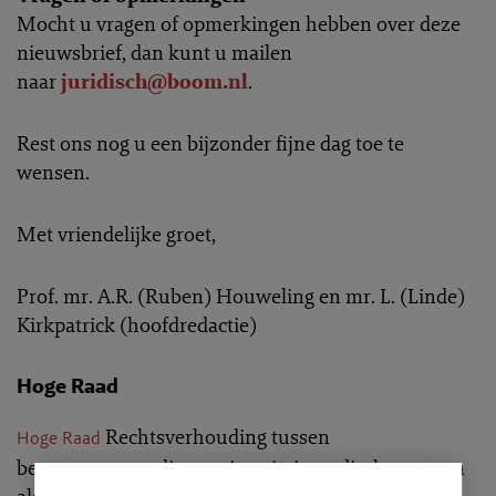
Mocht u vragen of opmerkingen hebben over deze
nieuwsbrief, dan kunt u mailen
naar
juridisch@boom.nl
.
Rest ons nog u een bijzonder fijne dag toe te
wensen.
Met vriendelijke groet,
Prof. mr. A.R. (Ruben) Houweling en mr. L. (Linde)
Kirkpatrick (hoofdredactie)
Hoge Raad
Rechtsverhouding tussen
Hoge Raad
beurspromovendi en universitair medisch centrum