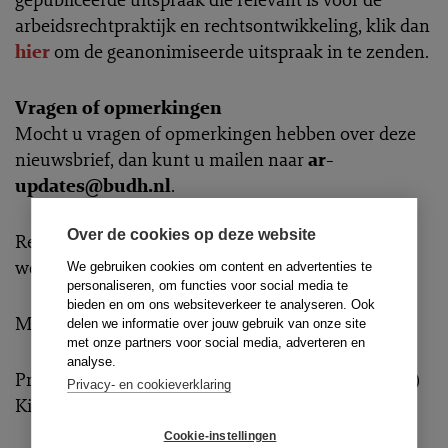
arbeidsrechtpraktijk en rechtsontwikkeling, klik dan
hier
om de geanonimiseerde uitspraak in te zenden.
Vragen of opmerkingen
Mocht u vragen of opmerkingen hebben over deze
nieuwsbrief, dan kunt u mailen naar
ar-
updates@budh.nl
.
Over de cookies op deze website
Rest ons nog u een bijzonder fijne dag toe te
wensen.
We gebruiken cookies om content en advertenties te
personaliseren, om functies voor social media te
bieden en om ons websiteverkeer te analyseren. Ook
Met vriendelijke groet,
delen we informatie over jouw gebruik van onze site
met onze partners voor social media, adverteren en
analyse.
Prof. mr. A.R. (Ruben) Houweling en mr. L. (Linde)
Privacy- en cookieverklaring
Kirkpatrick (hoofdredactie)
Cookie-instellingen