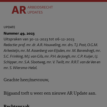
update
Nummer 49, 2023
Uitspraken van 30-11-2023 tot 06-12-2023
Redactie: prof. mr. dr. A.R. Houweling, mr. drs. T.J. Post, O.G.M.
Arkesteijn, mr. M. Assenberg van Eijsden, mr. M. Barendregt, mr.
S.C. Frinking, M.J. van Gils, mr. P.H. de Jongh, mr. C.P. Kuijer, I.J.
Schipper, mr. S.A. Slootweg, mr. V. Twilt, mr. R.R.T. van de Ven en
mr. S. Wiersma-Helal.
Geachte heer/mevrouw,
Bijgaand treft u weer een nieuwe AR Update aan.
Rechtspraak