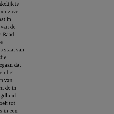
kelijk is
oor zover
st in
g van de
e Raad
ke
s staat van
die
gegaan dat
nen het
en van
en de in
egdheid
oek tot
s in een