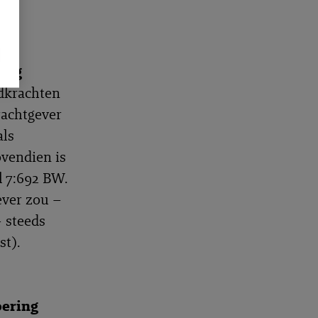
re
ling
ndkrachten
rachtgever
als
ovendien is
el 7:692 BW.
ever zou –
 steeds
st).
oering