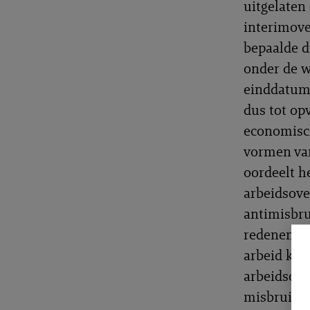
uitgelaten 
interimove
bepaalde d
onder de w
einddatum 
dus tot op
economisch
vormen van
oordeelt he
arbeidsove
antimisbrui
redenen’ 
arbeid kan
arbeidsove
misbruik. 