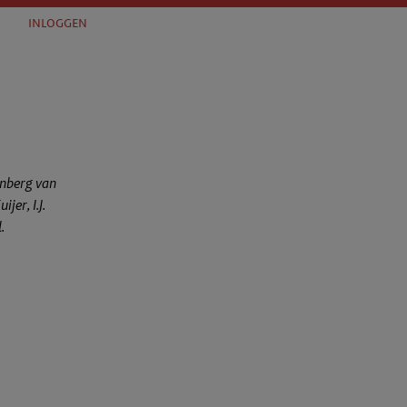
inloggen
senberg van
jer, I.J.
.