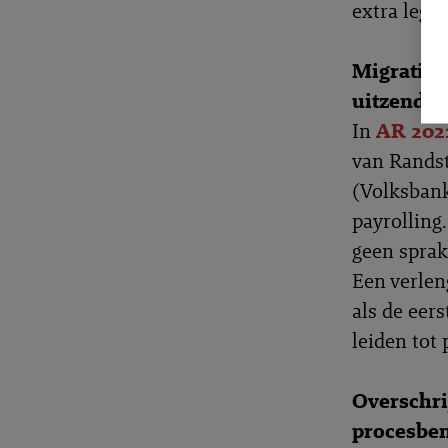
extra legi
Migratie 
uitzendbur
In
AR 202
van Randst
(Volksbank
payrolling
geen sprake
Een verlen
als de eer
leiden tot 
Overschri
procesbe