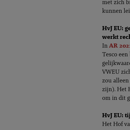
met zich br
kunnen lei
HvJ EU: g
werkt rec
In
AR 202
Tesco een 
gelijkwaar
VWEU zich 
zou alleen 
zijn). Het
om in dit 
HvJ EU: ti
Het Hof va