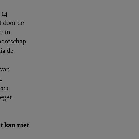
 14
t door de
t in
nnootschap
ia de
 van
n
een
tegen
t kan niet