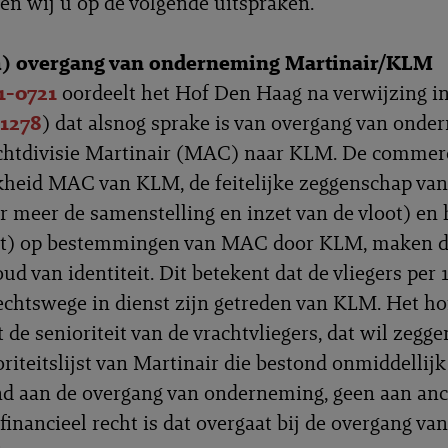
en wij u op de volgende uitspraken.
h) overgang van onderneming Martinair/KLM
1-0721
oordeelt het Hof Den Haag na verwijzing in
1278
) dat alsnog sprake is van overgang van ond
chtdivisie Martinair (MAC) naar KLM. De commer
kheid MAC van KLM, de feitelijke zeggenschap v
r meer de samenstelling en inzet van de vloot) en 
ht) op bestemmingen van MAC door KLM, maken d
ud van identiteit. Dit betekent dat de vliegers per 
echtswege in dienst zijn getreden van KLM. Het hof
 de senioriteit van de vrachtvliegers, dat wil zegge
oriteitslijst van Martinair die bestond onmiddellijk
d aan de overgang van onderneming, geen aan anc
financieel recht is dat overgaat bij de overgang van