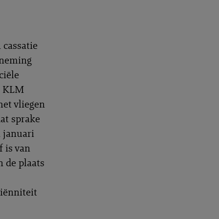
 cassatie
erneming
ciële
an KLM
het vliegen
at sprake
1 januari
 is van
n de plaats
iënniteit