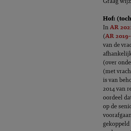
Graag wijz
Hof: (toc
In
AR 202
(
AR 2019-
van de vra
afhankelij
(over onde
(met vrac
is van beho
2014 van r
oordeel dat
op de seni
voorafgaan
gekoppeld 