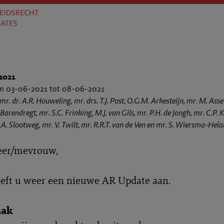
2021
an 03-06-2021 tot 08-06-2021
 mr. dr. A.R. Houweling, mr. drs. T.J. Post, O.G.M. Arkesteijn, mr. M. As
Barendregt, mr. S.C. Frinking, M.J. van Gils, mr. P.H. de Jongh, mr. C.P. Kui
.A. Slootweg, mr. V. Twilt, mr. R.R.T. van de Ven en mr. S. Wiersma-Helal
eer/mevrouw,
reft u weer een nieuwe AR Update aan.
aak