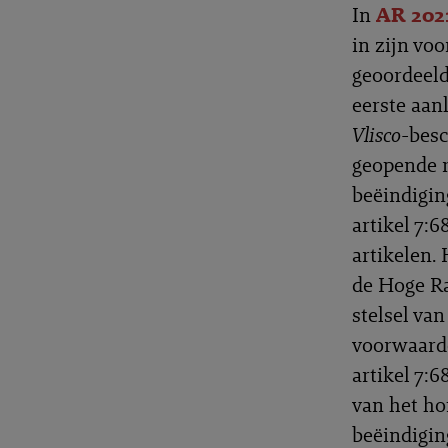
In
AR 202
in zijn vo
geoordeeld
eerste aanl
Vlisco
-besc
geopende m
beëindigin
artikel 7:
artikelen.
de Hoge Ra
stelsel va
voorwaarde
artikel 7:
van het ho
beëindigin