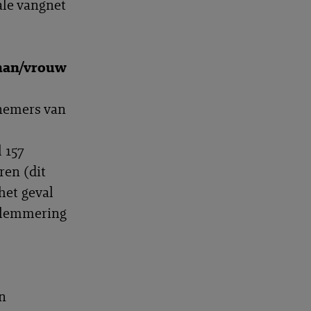
iale vangnet
 man/vrouw
knemers van
 157
ren (dit
 het geval
belemmering
n