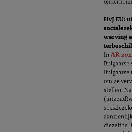
ondernemi
HvJ EU: u
socialeze
werving e
terbeschik
In
AR 202
Bulgaarse 
Bulgaarse 
om ze verv
stellen. N
(uitzend)w
socialezeke
aanzienlij
diezelfde 