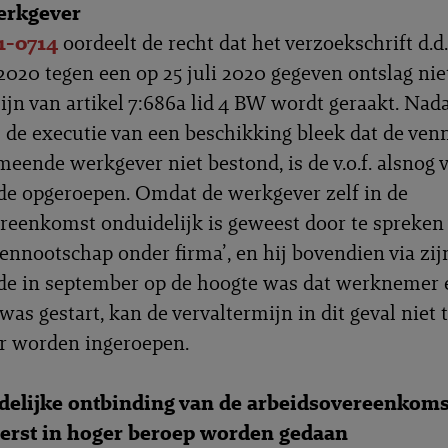
werkgever
1-0714
oordeelt de recht dat het verzoekschrift d.d.
020 tegen een op 25 juli 2020 gegeven ontslag nie
ijn van artikel 7:686a lid 4 BW wordt geraakt. Nada
j de executie van een beschikking bleek dat de ve
meende werkgever niet bestond, is de v.o.f. alsnog v
e opgeroepen. Omdat de werkgever zelf in de
reenkomst onduidelijk is geweest door te spreken
vennootschap onder firma’, en hij bovendien via zij
de in september op de hoogte was dat werknemer 
was gestart, kan de vervaltermijn in dit geval niet 
 worden ingeroepen.
elijke ontbinding van de arbeidsovereenkoms
eerst in hoger beroep worden gedaan