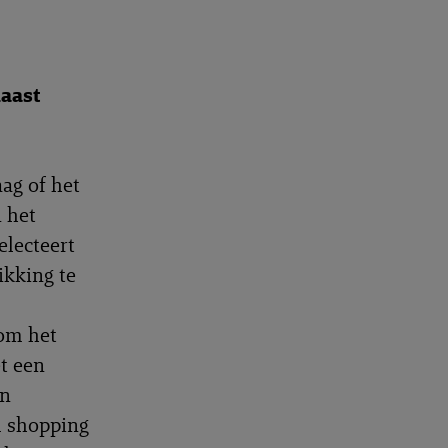
naast
aag of het
n het
electeert
ikking te
 om het
et een
in
m shopping