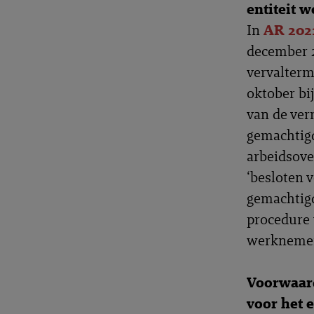
entiteit 
In
AR 202
december 2
vervalterm
oktober bi
van de ver
gemachtigd
arbeidsove
‘besloten 
gemachtig
procedure 
werknemer
Voorwaard
voor het 