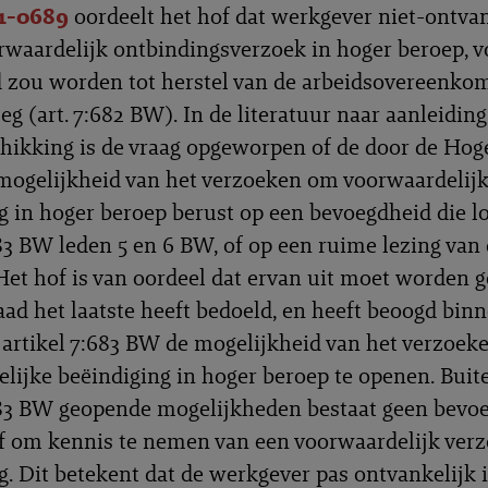
1-0689
oordeelt het hof dat werkgever niet-ontvan
orwaardelijk ontbindingsverzoek in hoger beroep, v
 zou worden tot herstel van de arbeidsovereenkom
eg (art. 7:682 BW). In de literatuur naar aanleidin
hikking is de vraag opgeworpen of de door de Hog
ogelijkheid van het verzoeken om voorwaardelij
g in hoger beroep berust op een bevoegdheid die lo
683 BW leden 5 en 6 BW, of op een ruime lezing van 
 Het hof is van oordeel dat ervan uit moet worden 
ad het laatste heeft bedoeld, en heeft beoogd bin
n artikel 7:683 BW de mogelijkheid van het verzoek
lijke beëindiging in hoger beroep te openen. Buit
683 BW geopende mogelijkheden bestaat geen bevo
f om kennis te nemen van een voorwaardelijk verz
g. Dit betekent dat de werkgever pas ontvankelijk i