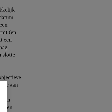
kkelijk
ddatum
 een
rmt (en
at een
 mag
n slotte
objectieve
efte aan
s van
an een