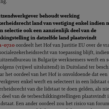
ng.
itzendwerkgever behoudt werking
kerheidsrecht land van vestiging enkel indien 
n selectie ook een aanzienlijk deel van de
kingstelling in datzelfde land plaatsvindt
1-0720
oordeelt het Hof van Justitie EU over de vr
socialezekerheidsrecht van toepassing blijft, indie
uitzendbureau in Bulgarije werknemers werft en s
olgens (vrijwel uitsluitend) in Duitsland ter besch
aar het oordeel van het Hof is onvoldoende dat een
erkgever enkel werft en selecteert in een lidstaat
rheidsrecht van die lidstaat te doen gelden, als ni
k deel van de terbeschikkingstellingen plaatsvindt 
lidstaat. Een ander oordeel zou het risico van foru