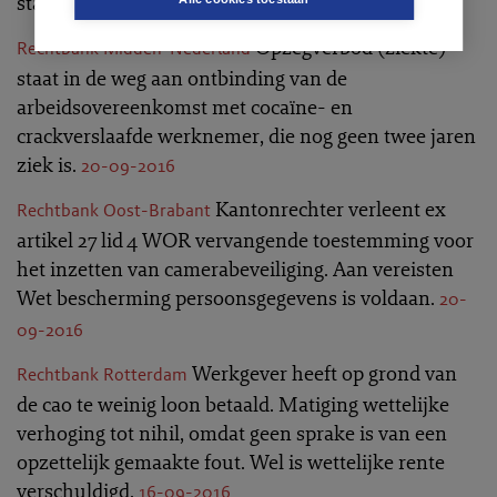
stand.
21-09-2016
Opzegverbod (ziekte)
Rechtbank Midden-Nederland
staat in de weg aan ontbinding van de
arbeidsovereenkomst met cocaïne- en
crackverslaafde werknemer, die nog geen twee jaren
ziek is.
20-09-2016
Kantonrechter verleent ex
Rechtbank Oost-Brabant
artikel 27 lid 4 WOR vervangende toestemming voor
het inzetten van camerabeveiliging. Aan vereisten
Wet bescherming persoonsgegevens is voldaan.
20-
09-2016
Werkgever heeft op grond van
Rechtbank Rotterdam
de cao te weinig loon betaald. Matiging wettelijke
verhoging tot nihil, omdat geen sprake is van een
opzettelijk gemaakte fout. Wel is wettelijke rente
verschuldigd.
16-09-2016