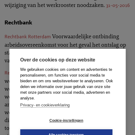
wijziging van het werkrooster noodzaken.
31-05-2016
Rechtbank
Voorwaardelijke ontbinding
Rechtbank Rotterdam
arbeidsovereenkomst voor het geval het ontslag op
staande voet uiteindelijk geen stand houdt en de
vaststellingsovereenkomst evenmin.
Over de cookies op deze website
23-09-2016
We gebruiken cookies om content en advertenties te
Vordering in kort geding tot
Rechtbank Limburg
personaliseren, om functies voor social media te
wedertewerkstelling in de overeengekomen
bieden en om ons websiteverkeer te analyseren. Ook
delen we informatie over jouw gebruik van onze site
werkzaamheden toegewezen, nadat werkgever
met onze partners voor social media, adverteren en
werknemer ondanks oordeel bedrijfsarts en
analyse.
arbeidsdeskundige niet toeliet tot eigen
Privacy- en cookieverklaring
werkzaamheden. Argument dat sprake is van
disfunctioneren en dat werknemer daarom niet is
Cookie-instellingen
toegelaten tot eigen werkzaamheden, houdt geen
Alle cookies toestaan