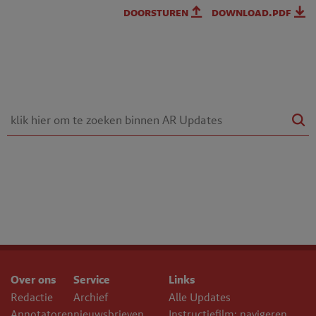
doorsturen
download.pdf
Over ons
Service
Links
Redactie
Archief
Alle Updates
Annotatoren
nieuwsbrieven
Instructiefilm: navigeren