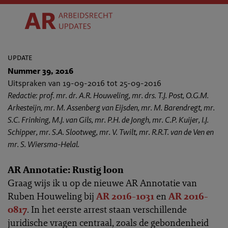
update
Nummer 39, 2016
Uitspraken van 19-09-2016 tot 25-09-2016
Redactie: prof. mr. dr. A.R. Houweling, mr. drs. T.J. Post, O.G.M.
Arkesteijn, mr. M. Assenberg van Eijsden, mr. M. Barendregt, mr.
S.C. Frinking, M.J. van Gils, mr. P.H. de Jongh, mr. C.P. Kuijer, I.J.
Schipper, mr. S.A. Slootweg, mr. V. Twilt, mr. R.R.T. van de Ven en
mr. S. Wiersma-Helal.
AR Annotatie: Rustig loon
Graag wijs ik u op de nieuwe AR Annotatie van
Ruben Houweling bij
AR 2016-1031
en
AR 2016-
0817
. In het eerste arrest staan verschillende
juridische vragen centraal, zoals de gebondenheid