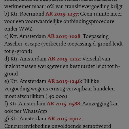
werknemer maar 10% van transitievergoeding krijgt
b) Ktr. Roermond
AR 2015-1237
: Geen ruimte meer
voor een voorwaardelijke ontbindingsprocedure
onder WWZ
c) Ktr. Amsterdam
AR 2015-1028
: Toepassing
Asscher-escape (verkeerde toepassing d-grond leidt
tot g-grond)
d) Ktr. Amsterdam
AR 2015-1212
: Verschil van
inzicht tussen werkgever en bestuurder leidt tot h-
grond
e) Ktr. Amsterdam
AR 2015-1246
: Billijke
vergoeding wegens ernstig verwijtbaar handelen
moet afschrikken ( 40.000)
f) Ktr. Amsterdam
AR 2015-0588
: Aanzegging kan
ook per WhatsApp
g) Ktr. Amsterdam
AR 2015-0702
:
Concurrentiebeding onvoldoende gemotiveerd