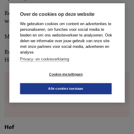
Rest mij mede namens Elmira van Vliet u nog een
Over de cookies op deze website
waanzinnig 2016 toe te wensen!
We gebruiken cookies om content en advertenties te
personaliseren, om functies voor social media te
Met vriendelijke groet,
bieden en om ons websiteverkeer te analyseren. Ook
delen we informatie over jouw gebruik van onze site
met onze partners voor social media, adverteren en
Ruben Houweling
analyse.
Hoofdredacteur AR Updates
Privacy- en cookieverklaring
Cookie-instellingen
Een loodkeuring is volgens de
ANNOTATIE:
Alle cookies toestaan
rechter verplicht. Anders: de wetgever?
prof. mr. dr. W.L. Roozendaal
Hof