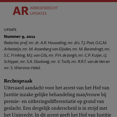
update
Nummer 9, 2011
Redactie: prof. mr. dr. A.R. Houweling, mr. drs. T.J. Post, O.G.M.
Arkesteijn, mr. M. Assenberg van Eijsden, mr. M. Barendregt, mr.
S.C. Frinking, M.J. van Gils, mr. P.H. de Jongh, mr. C.P. Kuijer, I.J.
Schipper, mr. S.A. Slootweg, mr. V. Twilt, mr. R.R.T. van de Ven en
mr. S. Wiersma-Helal.
Rechtspraak
Uiteraard aandacht voor het arrest van het Hof van
Justitie inzake gelijke behandeling man/vrouw bij
premie- en uitkeringsdifferentiatie op grond van
geslacht. Een dergelijk onderscheid is in strijd met
het Unierecht. In dit arrest geeft het Hof van Justitie