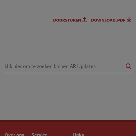
doorsturen
download.pdf
Over ons
Service
Links