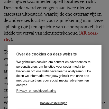
cateringwerkzaamheden op elf locaties verricht.
Deze order werd vervolgens aan twee nieuwe
cateraars uitbesteed, waarbij de ene cateraar vijf en
de andere zes locaties voor zijn rekening nam. Deze
splitsing (5/6) ten opzichte van de oorspronkelijk elf
leidde tot verval van identiteitsbehoud (
AR 2011-
167
).
Ten slotte is
AR 2011-168
interessant. Volgens de
Over de cookies op deze website
werknemer gelden er strengere eisen aan het
We gebruiken cookies om content en advertenties te
aangaan van een concurrentiebeding tijdens de
personaliseren, om functies voor social media te
arbeidsverhouding, dan bij aanvang van de
bieden en om ons websiteverkeer te analyseren. Ook
delen we informatie over jouw gebruik van onze site
arbeidsovereenkomst. In casu stond in het eerste
met onze partners voor social media, adverteren en
contract van werknemer geen concurrentiebeding
analyse.
en pas bij de verlenging werd een
Privacy- en cookieverklaring
concurrentiebeding schriftelijk overeengekomen.
Werknemer beriep zich onder meer op Hoge Raad 12
Cookie-instellingen
februari 2010 waarin de wijziging van