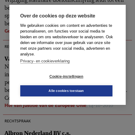
belangrijke wijziging van de bedrijfsactiviteit zodat
sprake is van een adviesplichtig voorgenomen
Over de cookies op deze website
besluit. Medezeggenschap
We gebruiken cookies om content en advertenties te
Gerechtshof Amsterdam
, 14-10-2010
personaliseren, om functies voor social media te
bieden en om ons websiteverkeer te analyseren. Ook
AR 2010-0887
delen we informatie over jouw gebruik van onze site
rechtspraak
met onze partners voor social media, adverteren en
analyse.
Van Delft c.s./College voor zorgverzekeringen
Privacy- en cookieverklaring
Niet-ingezetene Nederlandse staatsburger dient
inhouding krachtens Zorgverzekeringswet op zijn
Cookie-instellingen
pensioen te dulden, tenzij sprake is van ongelijke
behandeling tussen ingezetenen en niet-ingezeten.
Alle cookies toestaan
Coördinatieverordening Sociale zekerheid
Hof van Justitie van de Europese Unie
, 14-10-2010
AR 2011-0167
rechtspraak
Albron Nederland BV c.s.