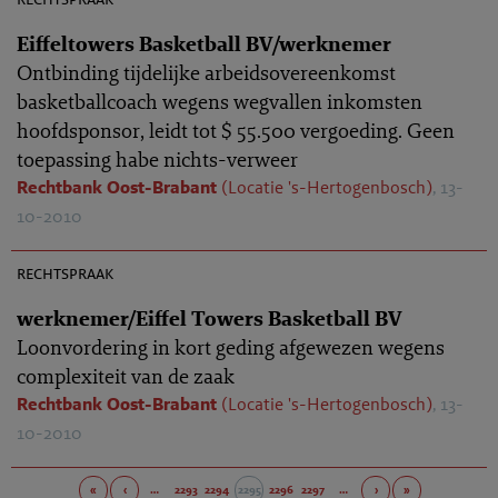
Eiffeltowers Basketball BV/werknemer
Ontbinding tijdelijke arbeidsovereenkomst
basketballcoach wegens wegvallen inkomsten
hoofdsponsor, leidt tot $ 55.500 vergoeding. Geen
toepassing habe nichts-verweer
Rechtbank Oost-Brabant
(Locatie 's-Hertogenbosch)
, 13-
10-2010
AR 2010-0824
rechtspraak
werknemer/Eiffel Towers Basketball BV
Loonvordering in kort geding afgewezen wegens
complexiteit van de zaak
Rechtbank Oost-Brabant
(Locatie 's-Hertogenbosch)
, 13-
10-2010
«
‹
…
2293
2294
2295
2296
2297
…
›
»