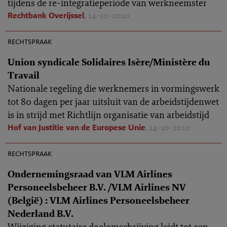
tijdens de re-integratieperiode van werkneemster
Rechtbank Overijssel
, 14-10-2010
AR 2010-0829
rechtspraak
Union syndicale Solidaires Isère/Ministère du
Travail
Nationale regeling die werknemers in vormingswerk
tot 80 dagen per jaar uitsluit van de arbeidstijdenwet
is in strijd met Richtlijn organisatie van arbeidstijd
Hof van Justitie van de Europese Unie
, 14-10-2010
AR 2010-0888
rechtspraak
Ondernemingsraad van VLM Airlines
Personeelsbeheer B.V. /VLM Airlines NV
(België) : VLM Airlines Personeelsbeheer
Nederland B.V.
Wijziging statutaire doelomschrijving leidt tot een