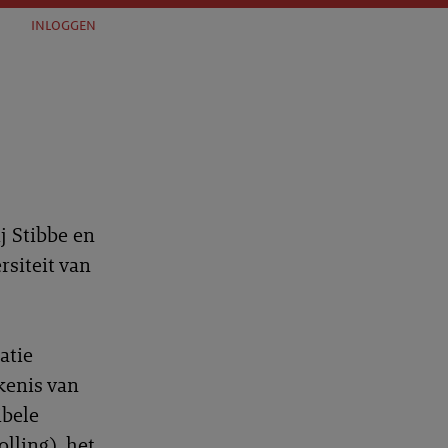
inloggen
j Stibbe en
rsiteit van
atie
kenis van
ibele
olling), het