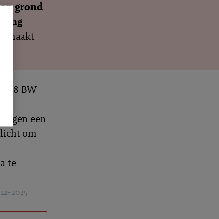
 op grond
aring
 gemaakt
 7:658 BW
le
r tegen een
licht om
a te
-12-2025