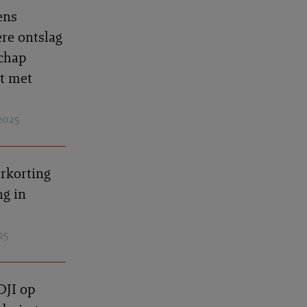
ens
ere ontslag
schap
st met
2025
rkorting
ng in
25
DJI op