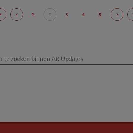
«
‹
1
2
3
4
5
›