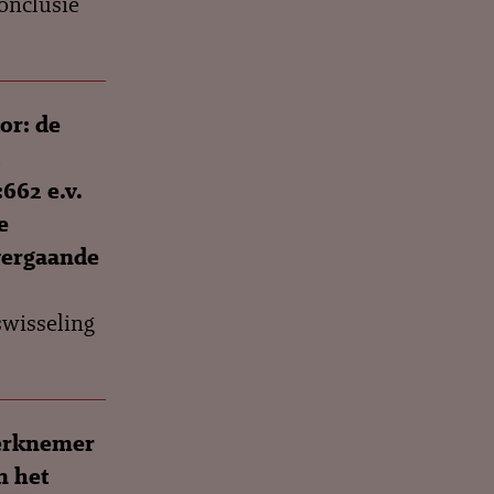
onclusie
or: de
662 e.v.
e
vergaande
swisseling
werknemer
n het