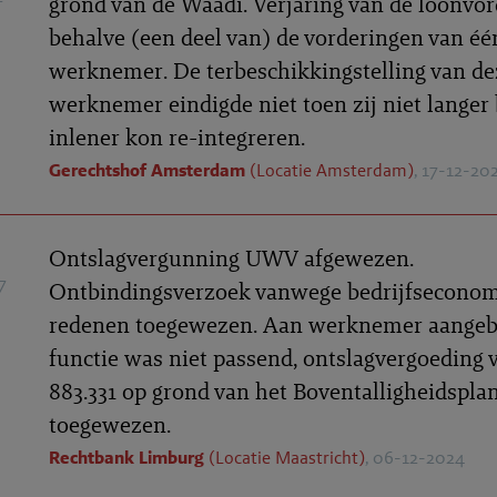
grond van de Waadi. Verjaring van de loonvor
behalve (een deel van) de vorderingen van éé
werknemer. De terbeschikkingstelling van de
werknemer eindigde niet toen zij niet langer 
inlener kon re-integreren.
Gerechtshof Amsterdam
(Locatie Amsterdam)
, 17-12-20
Ontslagvergunning UWV afgewezen.
7
Ontbindingsverzoek vanwege bedrijfsecono
redenen toegewezen. Aan werknemer aange
functie was niet passend, ontslagvergoeding 
883.331 op grond van het Boventalligheidspla
toegewezen.
Rechtbank Limburg
(Locatie Maastricht)
, 06-12-2024