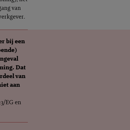
gang van
werkgever.
r bij een
oende)
ingeval
ming. Dat
rdeel van
niet aan
/23/EG en