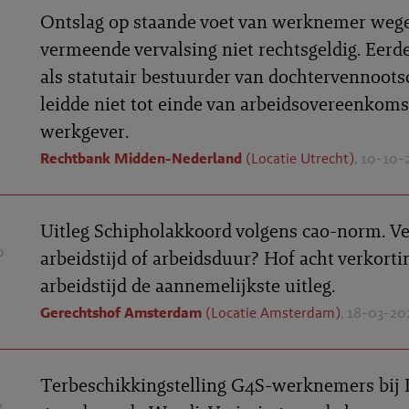
Ontslag op staande voet van werknemer weg
vermeende vervalsing niet rechtsgeldig. Eerd
als statutair bestuurder van dochtervennoot
leidde niet tot einde van arbeidsovereenkom
werkgever.
Rechtbank Midden-Nederland
(Locatie Utrecht)
, 10-10-
Uitleg Schipholakkoord volgens cao-norm. Ve
0
arbeidstijd of arbeidsduur? Hof acht verkorti
arbeidstijd de aannemelijkste uitleg.
Gerechtshof Amsterdam
(Locatie Amsterdam)
, 18-03-20
Terbeschikkingstelling G4S-werknemers bij 
2