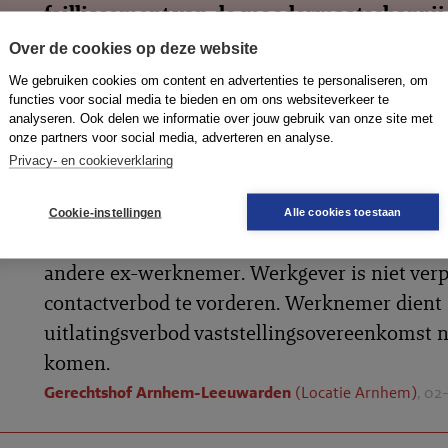
faillissement van de moedermaatschappij
van de door haar gedeponeerde 403-verkl
Over de cookies op deze website
Wanneer binnen een concern gebruik wordt
We gebruiken cookies om content en advertenties te personaliseren, om
van de in Boek 2 BW opgenomen...
functies voor social media te bieden en om ons websiteverkeer te
analyseren. Ook delen we informatie over jouw gebruik van onze site met
onze partners voor social media, adverteren en analyse.
Privacy- en cookieverklaring
Voor werkgever bestaat op grond van artikel
1
dan wel artikel 7:611 BW geen postcontractue
Cookie-instellingen
Alle cookies toestaan
zorgplicht voor gedrag van een ex-werkneme
andere ex-werknemer. Werkgever is niet verp
contactverbod te vorderen. Werknemer dient
uitlatingsverbod vaststellingsovereenkomst n
komen.
Gerechtshof Arnhem-Leeuwarden
(Locatie Arnhem)
, 02