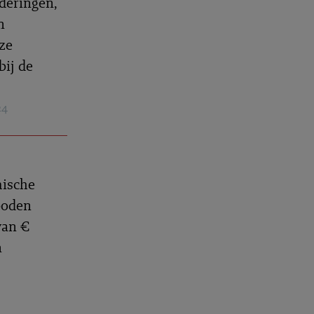
deringen,
n
ze
bij de
24
mische
boden
van €
n