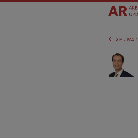
‹
startpagi