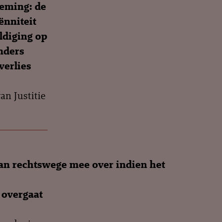
neming: de
ënniteit
ldiging op
anders
verlies
n Justitie
an rechtswege mee over indien het
 overgaat