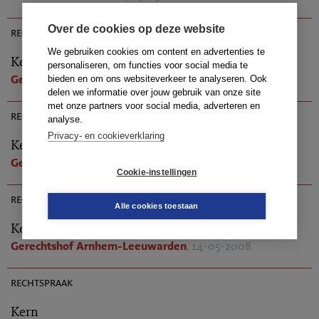
AR 2008-0326
Over de cookies op deze website
rechtspraak
We gebruiken cookies om content en advertenties te
Kern
personaliseren, om functies voor social media te
Gerechtshof Arnhem-Leeuwarden
, 14-05-2008
bieden en om ons websiteverkeer te analyseren. Ook
delen we informatie over jouw gebruik van onze site
AR 2008-0343
met onze partners voor social media, adverteren en
rechtspraak
analyse.
Privacy- en cookieverklaring
Kern
Gerechtshof Arnhem-Leeuwarden
, 14-05-2008
Cookie-instellingen
AR 2008-0327
rechtspraak
Alle cookies toestaan
Kern
Gerechtshof Arnhem-Leeuwarden
, 14-05-2008
AR 2008-0342
rechtspraak
Kern