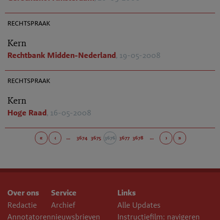
AR 2008-0339
rechtspraak
Kern
Rechtbank Midden-Nederland
, 19-05-2008
AR 2008-0315
rechtspraak
Kern
Hoge Raad
, 16-05-2008
«
‹
…
3674
3675
3676
3677
3678
…
›
»
Over ons
Service
Links
Redactie
Archief
Alle Updates
Annotatoren
nieuwsbrieven
Instructiefilm: navigeren