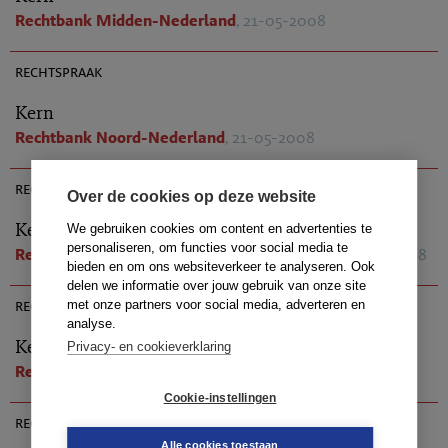
Rechtbank Midden-Nederland
, 21-05-2008
AR 2008-0347
rechtspraak
Kern
Rechtbank Noord-Nederland
, 21-05-2008
AR 2008-0531
rechtspraak
Over de cookies op deze website
Kern
We gebruiken cookies om content en advertenties te
personaliseren, om functies voor social media te
Rechtbank Den Haag
(Locatie 's-Gravenhage)
, 21-05-2008
bieden en om ons websiteverkeer te analyseren. Ook
AR 2008-0370
delen we informatie over jouw gebruik van onze site
rechtspraak
met onze partners voor social media, adverteren en
analyse.
Kern
Privacy- en cookieverklaring
Rechtbank Gelderland
, 21-05-2008
AR 2008-0449
Cookie-instellingen
rechtspraak
Alle cookies toestaan