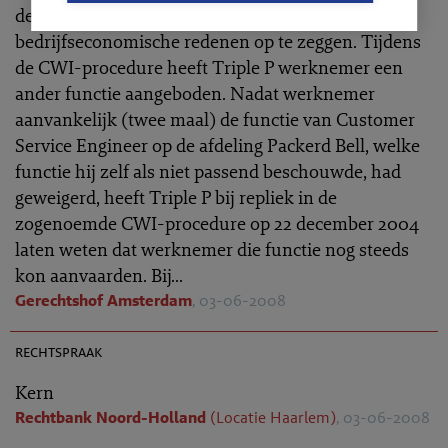
de arbeidsovereenkomst met werknemer wegens
bedrijfseconomische redenen op te zeggen. Tijdens
de CWI-procedure heeft Triple P werknemer een
ander functie aangeboden. Nadat werknemer
aanvankelijk (twee maal) de functie van Customer
Service Engineer op de afdeling Packerd Bell, welke
functie hij zelf als niet passend beschouwde, had
geweigerd, heeft Triple P bij repliek in de
zogenoemde CWI-procedure op 22 december 2004
laten weten dat werknemer die functie nog steeds
kon aanvaarden. Bij...
Gerechtshof Amsterdam
, 03-06-2008
AR 2008-0388
rechtspraak
Kern
Rechtbank Noord-Holland
(Locatie Haarlem)
, 03-06-2008
AR 2008-0341