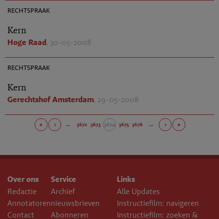
rechtspraak
Kern
Hoge Raad
, 30-05-2008
AR 2008-0655
rechtspraak
Kern
Gerechtshof Amsterdam
, 29-05-2008
«
‹
…
3672
3673
3674
3675
3676
…
›
»
Over ons
Service
Links
Redactie
Archief
Alle Updates
Annotatoren
nieuwsbrieven
Instructiefilm: navigeren
Contact
Abonneren
Instructiefilm: zoeken &