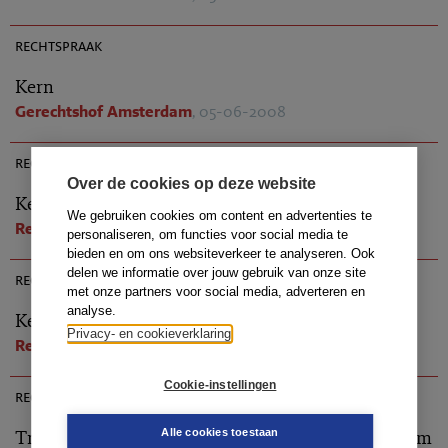
AR 2008-0604
rechtspraak
Kern
Gerechtshof Amsterdam
, 05-06-2008
AR 2008-0389
rechtspraak
Over de cookies op deze website
Kern
We gebruiken cookies om content en advertenties te
Rechtbank Noord-Nederland
, 04-06-2008
personaliseren, om functies voor social media te
AR 2008-0358
bieden en om ons websiteverkeer te analyseren. Ook
delen we informatie over jouw gebruik van onze site
rechtspraak
met onze partners voor social media, adverteren en
analyse.
Kern
Privacy- en cookieverklaring
Rechtbank Midden-Nederland
, 04-06-2008
AR 2009-0111
Cookie-instellingen
rechtspraak
Triple P heeft aan de CWI toestemming gevraagd om
Alle cookies toestaan