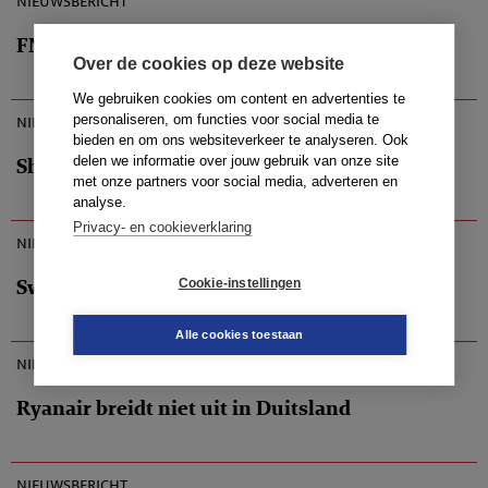
nieuwsbericht
FNV-bond kijkt naar randen van de nacht
Over de cookies op deze website
10-10-2010
We gebruiken cookies om content en advertenties te
nieuwsbericht
personaliseren, om functies voor social media te
bieden en om ons websiteverkeer te analyseren. Ook
delen we informatie over jouw gebruik van onze site
Shell schrapt plan nieuwe fabriek teerzanden
met onze partners voor social media, adverteren en
analyse.
10-10-2010
Privacy- en cookieverklaring
nieuwsbericht
Swinkels van Bavaria Master Entrepreneur
Cookie-instellingen
10-10-2010
Alle cookies toestaan
nieuwsbericht
Ryanair breidt niet uit in Duitsland
09-10-2010
nieuwsbericht