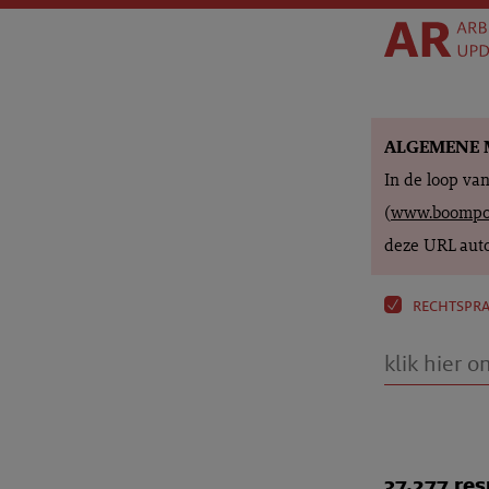
ALGEMENE 
In de loop va
(
www.boompor
deze URL auto
rechtspr
37.277 res