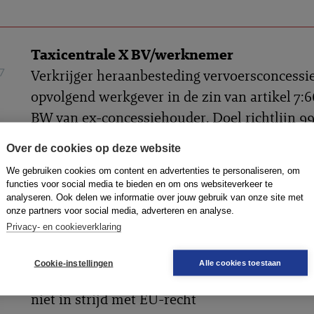
Taxicentrale X BV/werknemer
7
Verkrijger heraanbesteding vervoersconcessie
opvolgend werkgever in de zin van artikel 7:6
BW van ex-concessiehouder. Doel richtlijn 9
niet beperkt tot misbruik. Geen belang bij vo
Over de cookies op deze website
hoofde van overgang van onderneming wege
We gebruiken cookies om content en advertenties te personaliseren, om
ontbreken dienstverband tijdens overgang
functies voor social media te bieden en om ons websiteverkeer te
analyseren. Ook delen we informatie over jouw gebruik van onze site met
Gerechtshof Arnhem-Leeuwarden
, 12-10-2010
onze partners voor social media, adverteren en analyse.
Privacy- en cookieverklaring
Rosenbladt/Oellerking Gebäudereinigung
Cookie-instellingen
Alle cookies toestaan
1
Pensioenontslag in algemeen verbindend ver
niet in strijd met EU-recht