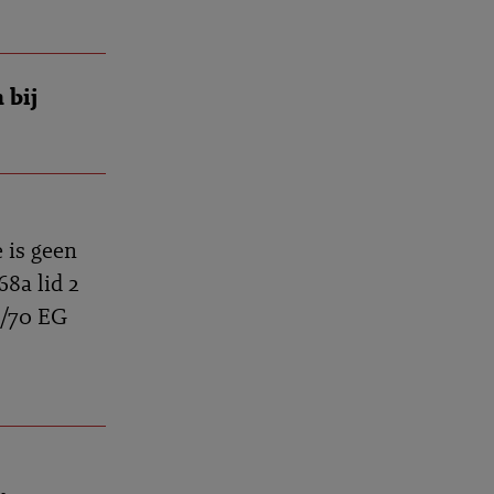
 bij
 is geen
68a lid 2
9/70 EG