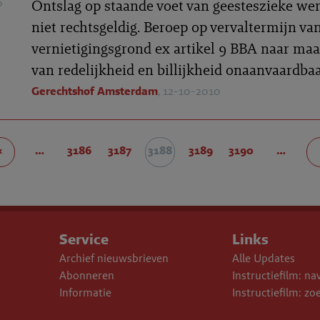
5
Ontslag op staande voet van geesteszieke w
niet rechtsgeldig. Beroep op vervaltermijn va
vernietigingsgrond ex artikel 9 BBA naar ma
van redelijkheid en billijkheid onaanvaardba
Gerechtshof Amsterdam
, 12-10-2010
‹
…
3186
3187
3188
3189
3190
…
Service
Links
Archief nieuwsbrieven
Alle Updates
Abonneren
Instructiefilm: na
Informatie
Instructiefilm: zo