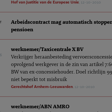
Hof van Justitie van de Europese Unie
, 12-10-2010
Arbeidscontract mag automatisch stoppen
t
pensioen
werknemer/Taxicentrale X BV
6
Verkrijger heraanbesteding vervoersconcessie
opvolgend werkgever in de zin van artikel 7:6
BW van ex-concessiehouder. Doel richtlijn 9
niet beperkt tot misbruik
Gerechtshof Arnhem-Leeuwarden
, 12-10-2010
werknemer/ABN AMRO