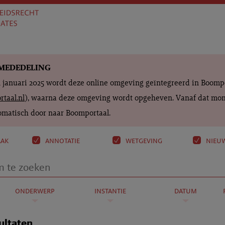
MEDEDELING
n januari 2025 wordt deze online omgeving geïntegreerd in Boomp
taal.nl
), waarna deze omgeving wordt opgeheven. Vanaf dat mom
matisch door naar Boomportaal.
aak
annotatie
wetgeving
nieuw
onderwerp
instantie
datum
ultaten