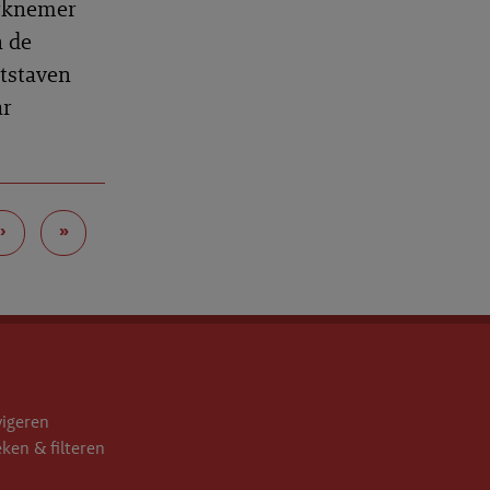
erknemer
n de
atstaven
ar
›
»
vigeren
eken & filteren