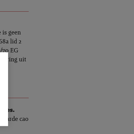
 is geen
68a lid 2
9/70 EG
rdering uit
ns
sges.
klaarde cao