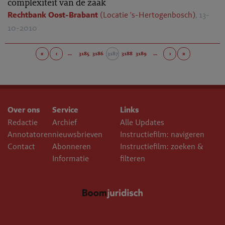
complexiteit van de zaak
Rechtbank Oost-Brabant
(Locatie 's-Hertogenbosch)
, 13-
10-2010
«
‹
…
3185
3186
3187
3188
3189
…
›
»
Over ons
Service
Links
Redactie
Archief
Alle Updates
Annotatoren
nieuwsbrieven
Instructiefilm: navigeren
Contact
Abonneren
Instructiefilm: zoeken &
Informatie
filteren