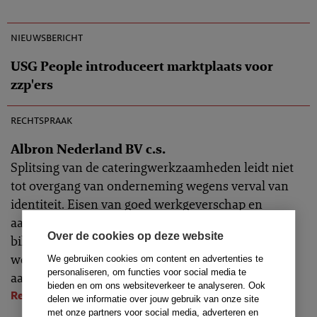
14-10-2010
nieuwsbericht
USG People introduceert marktplaats voor
zzp'ers
AR 2011-0167
rechtspraak
Albron Nederland BV c.s.
Splitsing van de cateringwerkzaamheden leidt niet
tot overgang van onderneming wegens verval van
identiteit. Eisen van goed werkgeverschap en
aanvullende werking van de redelijkheid en
Over de cookies op deze website
billijkheid brengen niet met zich dat verkrijgers
werknemer een arbeidsovereenkomst moeten
We gebruiken cookies om content en advertenties te
personaliseren, om functies voor social media te
aanbieden
bieden en om ons websiteverkeer te analyseren. Ook
Rechtbank Amsterdam
, 14-10-2010
delen we informatie over jouw gebruik van onze site
13-10-2010
met onze partners voor social media, adverteren en