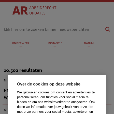
onderwerp
instantie
datum
10.502 resultaten
nieuwsbericht
Over de cookies op deze website
FNV: actie werknemers Schiphol voor betere
We gebruiken cookies om content en advertenties te
werkomstandigheden
personaliseren, om functies voor social media te
bieden en om ons websiteverkeer te analyseren. Ook
delen we informatie over jouw gebruik van onze site
nieuwsbericht
met onze partners voor social media, adverteren en