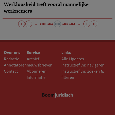
Werkloosheid treft vooral mannelijke
werknemers
«
‹
…
1020
1021
1022
1023
1024
…
›
»
Over ons
Service
Links
Redactie
Archief
Alle Updates
Annotatoren
nieuwsbrieven
Instructiefilm: navigeren
Contact
Abonneren
Instructiefilm: zoeken &
Informatie
filteren