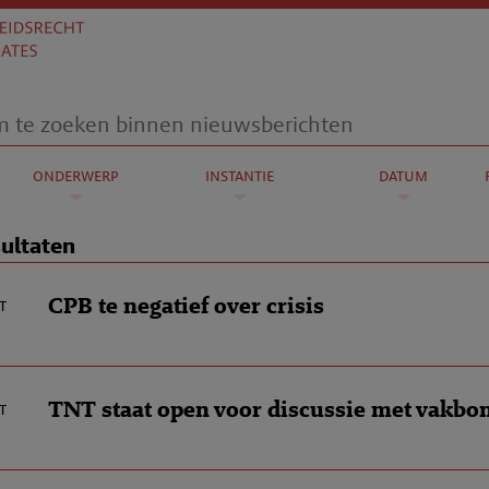
onderwerp
instantie
datum
sultaten
CPB te negatief over crisis
t
TNT staat open voor discussie met vakbo
t