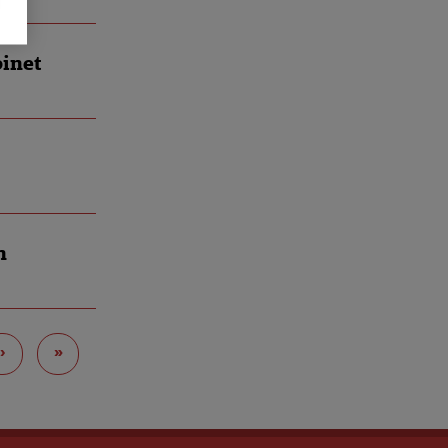
inet
n
›
»