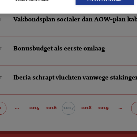
Vakbondsplan socialer dan AOW-plan kab
t
Bonusbudget als eerste omlaag
t
Iberia schrapt vluchten vanwege stakinge
t
‹
…
1015
1016
1017
1018
1019
…