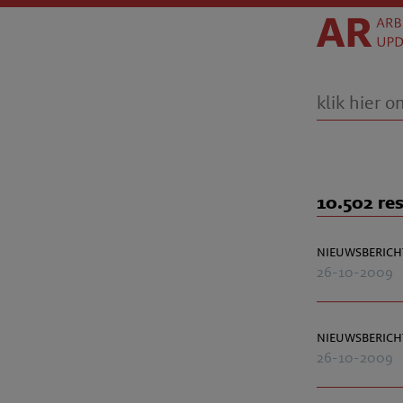
10.502 re
nieuwsberich
26-10-2009
nieuwsberich
26-10-2009