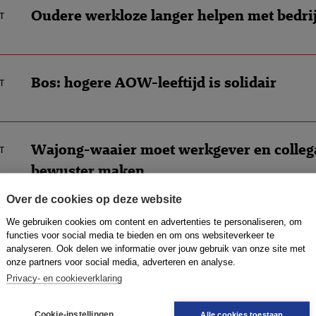
Oudere werkloze langer helpen met bedrij
t
Bos: hogere AOW-leeftijd is solidair
t
Wajong-waaier moet werkgever en colleg
t
bewuster maken
Over de cookies op deze website
We gebruiken cookies om content en advertenties te personaliseren, om
Bos vol vertrouwen naar AOW-bijeenkom
t
functies voor social media te bieden en om ons websiteverkeer te
analyseren. Ook delen we informatie over jouw gebruik van onze site met
onze partners voor social media, adverteren en analyse.
Privacy- en cookieverklaring
Kamer wil meer vrouwen in bedrijfstop
t
Cookie-instellingen
Alle cookies toestaan